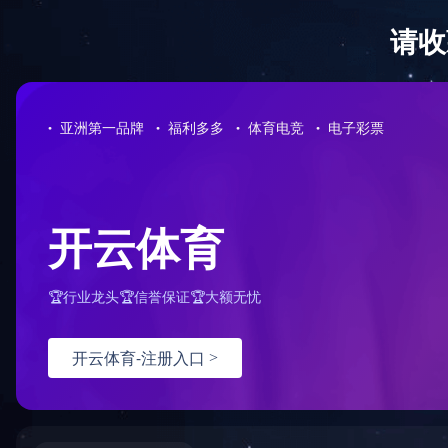
乐竞网页版登录入口
乐竞网页版登