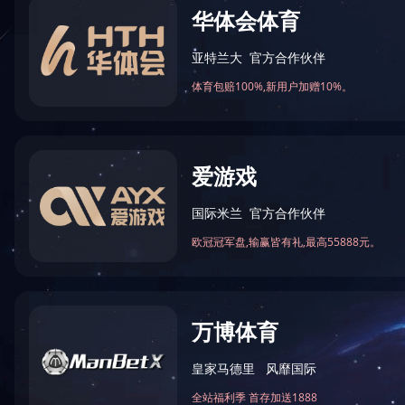
乐竞网页版登录入口
产品展示
Copyright © 2022 乐竞网页版登录入口
电话：0412-8252920 0412-82529