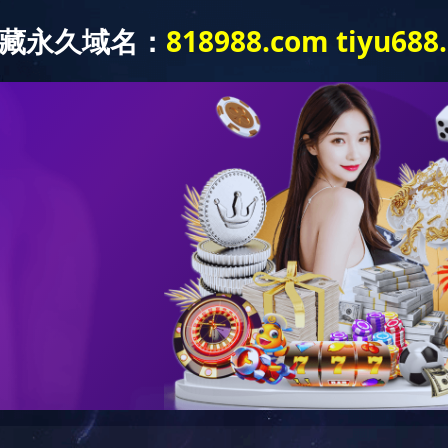
0412
录入口
产品展示
公司简介
乐竞网页版登录入口
企业业绩
技术交流