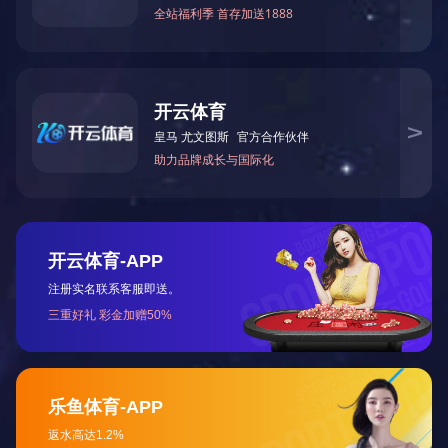
产品展示
技术交流
标准下载
视频观赏
主要核心技术：全自动煤焦岩相分析系统、全自动基氏流动度测定仪、全自
动胶质层指数测定仪的。
咨询电话 0412-8252920、0412-8252930
售后服务部 0412-8285080
Enterprise Honor
企业荣誉