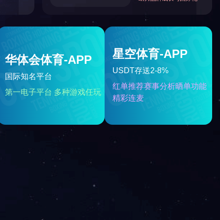
视频观赏
标准下载
企业荣誉
乐竞网页版登录入口-