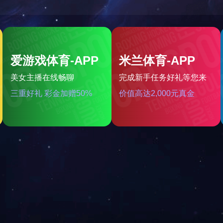
公司简介
乐竞网页版登录入口
企业业绩
技术交流