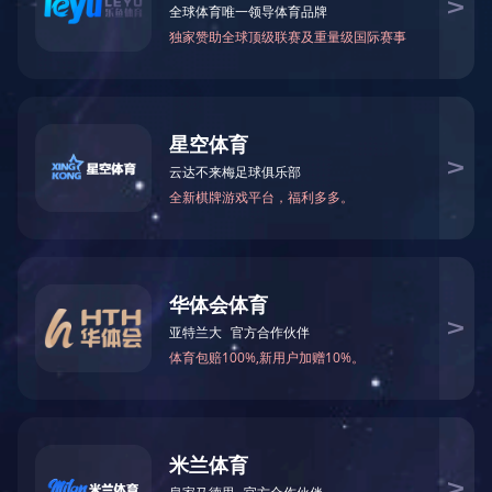
冶金渣、保护渣等高温物性检测设备
企业荣誉
冶金石灰活性度测定仪
乐竞网页版登录入口-乐竞（中国）
矿石、焦炭物理检测及制样设备
Copyright © 2022 乐竞网页版登录入口-乐竞（中国） Inc All Right Reserve
工业分析、测硫仪等
d. 技术支持：
电话：0412-8252920 0412-8252930 传真：0412-8246602 手机：1305
0084493 售后服务部：0412-8285080 新疆市场部 手机：1864124283
5 电话：0991-3651089
网站部分资源来自互联网公开渠道 如有侵权请及时联系本司删除
乐竞网页版登录入口
电话
短信
产品