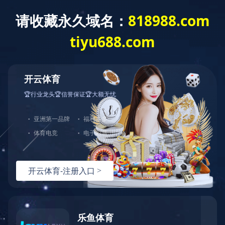
乐竞网页版登录入口
乐竞网页版登录入口
产品展示
＞
公司简介
乐竞网页版登录入口-乐竞（中国）
乐竞网页版登录入口
焦化行业检测及优化配煤设备
企业业绩
球团矿/烧结矿/块矿高温冶金性能检测系统
技术交流
反应性制样系统，全部制样过程机械化操作，没有人为误差，焦球形状与
产品搜索 >
烧结/球团优化配矿研究设备
视频观赏
搜索
高炉配吹煤检测设备
标准下载