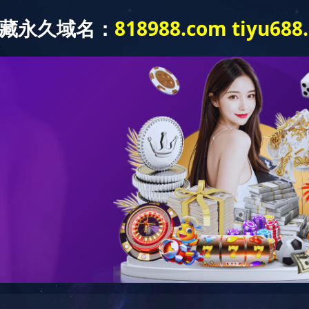
0412
录入口
产品展示
公司简介
乐竞网页版登录入口
企业业绩
技术交流