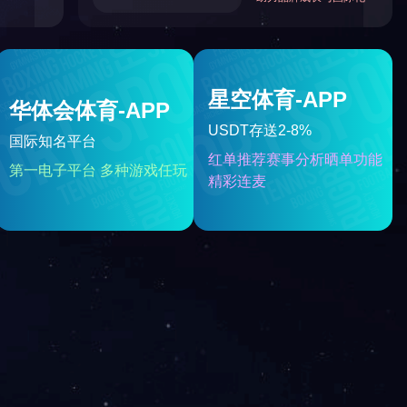
视频观赏
标准下载
企业荣誉
乐竞网页版登录入口-