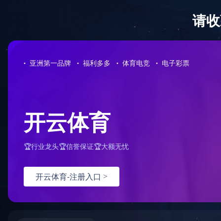
乐竞网页版登录入口
乐竞网页版登