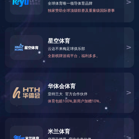
冶金渣、保护渣等高温物性检测设备
企业荣誉
冶金石灰活性度测定仪
乐竞网页版登录入口-乐竞（中国）
矿石、焦炭物理检测及制样设备
工业分析、测硫仪等
产品用途：
可以模拟竖炉、带式焙烧机、链蓖机—回转窑进行生
球的干燥、预热、焙烧、均热和冷却过程，获得球团的适
宜热工制度，确定更合理的焙烧过程温度；掌握实验室进
行氧化球团培烧的方法，以获得符合高炉冶炼要求的球团
矿。
本系统是由高温燃烧室、球团焙烧室、尾气冷却室、