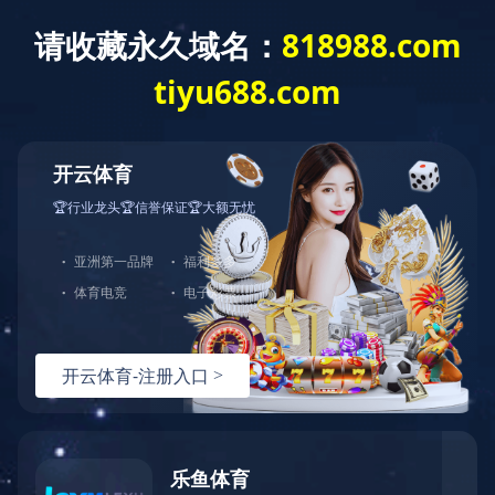
乐竞网页版登录入口
乐竞网页版登录入口
产品展示
＞
公司简介
乐竞网页版登录入口-乐竞（中国）
乐竞网页版登录入口
焦化行业检测及优化配煤设备
企业业绩
球团矿/烧结矿/块矿高温冶金性能检测系统
技术交流
：我公司研发的焦炭反应性制样系统，全部制样过程机械化操作，没有人
产品搜索 >
烧结/球团优化配矿研究设备
视频观赏
KXQT-2020A型球团焙烧系统
高炉配吹煤检测设备
标准下载