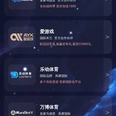
● 操作方式：计算机操作控制，降低实验人员劳动强度，
减少认为干扰因素。
● 五段式加热，煤饼受热均匀，没有炉头焦。
● 环保式设计，煤气净化后燃烧排放。
● 不需要土建，可安装在实验室。
● 列管式冷却器带制冷功能。
● 实验数据由计算机自动采集处理，实验数据和曲线由打
印机输出。
● 研究单种煤及配合煤的结焦性能。
● 用煤量少、结焦时间<5小时，能对炼焦煤结焦性进行
快速评价。
● 增加辅助加热段。