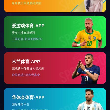
I型转鼓：400×800×1000mm
变压器：550×380×650mm
● 重 量：760kg
上一页
Copyright © 2022 乐竞网页版登录入口-乐竞（中国） Inc All Right Reserve
d. 技术支持：
电话：0412-8252920 0412-8252930 传真：0412-8246602 手机：1305