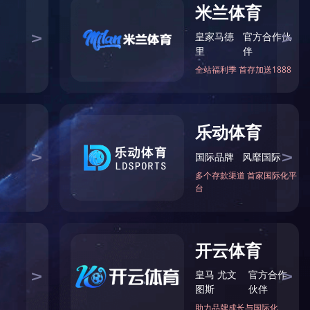
程机械化操作，没有人为误差，焦球形状与人工制焦球法一致或优于人工